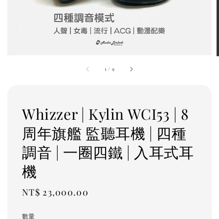
1
/
9
Whizzer | Kylin WCI53 | 8
周年旗艦 監聽耳機 | 四種
調音 | 一圈四鐵 | 入耳式耳
機
Regular
NT$ 23,000.00
price
數量