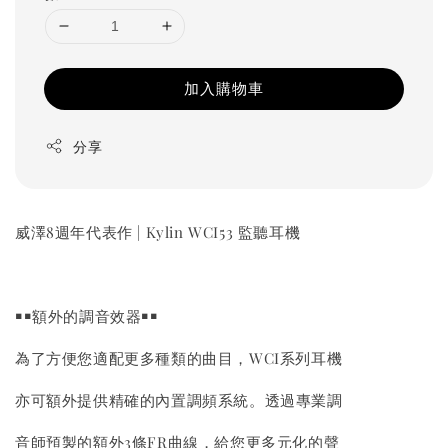
加入購物車
分享
威澤8週年代表作 | Kylin WCI53 監聽耳機
￭￭額外的調音效器￭￭
為了方便您適配更多種類的曲目，WCI系列耳機
亦可額外提供精確的內置調頻系統。透過專業調
音師預製的額外3條FR曲線，給您更多元化的聲