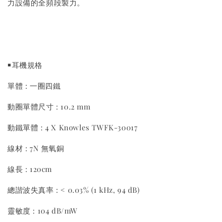
力設備的全頻段製力。
￭耳機規格
單體 : 一圈四鐵
動圈單體尺寸 : 10.2 mm
動鐵單體 : 4 X Knowles TWFK-30017
線材 : 7N 無氧銅
線長 : 120cm
總諧波失真率 : < 0.03% (1 kHz, 94 dB)
靈敏度 : 104 dB/mW