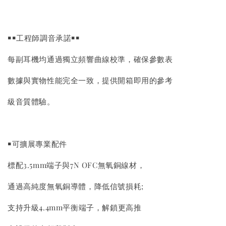
￭￭工程師調音承諾￭￭
每副耳機均通過獨立頻響曲線校準，確保參數表
數據與實物性能完全一致，提供開箱即用的參考
級音質體驗。
￭可擴展專業配件
標配3.5mm端子與7N OFC無氧銅線材，
通過高純度無氧銅導體，降低信號損耗;
支持升級4.4mm平衡端子，解鎖更高推