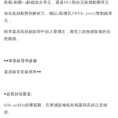
搭載1動圈+4動鐵混合單元，通過DLC類鉆石振膜動圈單元
強化低頻動態與解析力，輔以2顆樓氏TWFK-30017雙動鐵單
元，
精準還原高頻細節與中頻人聲層次，實現三頻無縫銜接的自
然聽感。
￭￭專業級聲學參數
還原錄音室級標準￭￭
￭超寬頻域覆蓋:
6Hz-40kHz頻響範圍，完整捕捉極低頻氛圍與高頻泛音細
節。