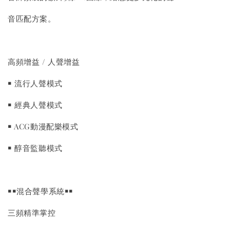
音匹配方案。
高頻增益 / 人聲增益
￭ 流行人聲模式
￭ 經典人聲模式
￭ ACG動漫配樂模式
￭ 醇音監聽模式
￭￭混合聲學系統￭￭
三頻精準掌控