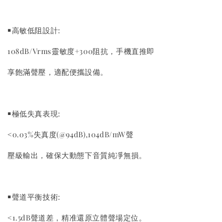
￭高敏低阻設計:
108dB/Vrms靈敏度+300阻抗，手機直推即
享飽滿聲壓，適配便攜設備。
￭極低失真表現:
<0.03%失真度(@94dB),104dB/mW聲
壓級輸出，確保大動態下音質純凈無損。
￭聲道平衡技術:
<1.5dB聲道差，精准還原立體聲場定位。