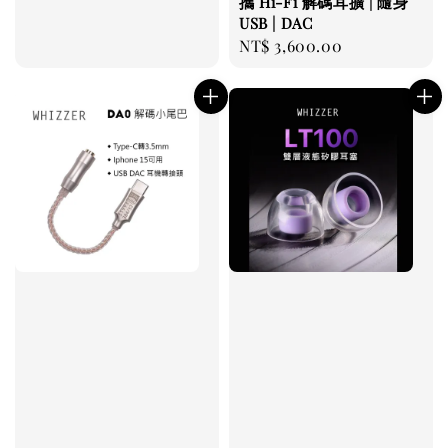
攜 Hi-Fi 解碼耳擴 | 隨身
USB | DAC
Regular
NT$ 3,600.00
price