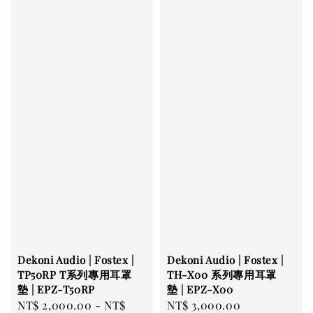
Dekoni Audio | Fostex |
Dekoni Audio | Fostex |
TP50RP T系列專用耳罩
TH-X00 系列專用耳罩
墊 | EPZ-T50RP
墊 | EPZ-X00
Regular
NT$ 2,000.00
-
NT$
Regular
NT$ 3,000.00