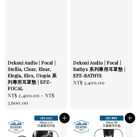
Dekoni Audio | Focal |
Dekoni Audio | Focal |
Stellia, Clear, Elear,
Bathys 系列專用耳罩墊 |
Elegia, Elex, Utopia 系
EPZ-BATHYS
列專用耳罩墊 | EPZ-
Regular
NT$ 3,400.00
FOCAL
price
Regular
NT$ 2,400.00
-
NT$
price
3,600.00