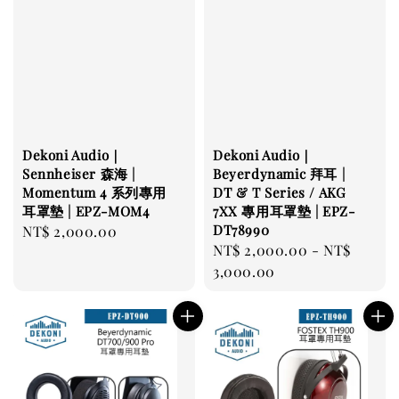
Dekoni Audio｜
Dekoni Audio｜
Sennheiser 森海 |
Beyerdynamic 拜耳 |
Momentum 4 系列專用
DT & T Series / AKG
耳罩墊 | EPZ-MOM4
7XX 專用耳罩墊 | EPZ-
DT78990
Regular
NT$ 2,000.00
Regular
NT$ 2,000.00
-
NT$
price
price
3,000.00