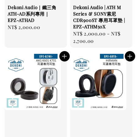
Dekoni Audio｜鐵三角
Dekoni Audio | ATH M
ATH-AD系列專用｜
Series & SONY索尼
EPZ-ATHAD
CDR900ST 專用耳罩墊 |
EPZ-ATHM50X
Regular
NT$ 2,000.00
Regular
NT$ 2,000.00
-
NT$
price
price
2,700.00