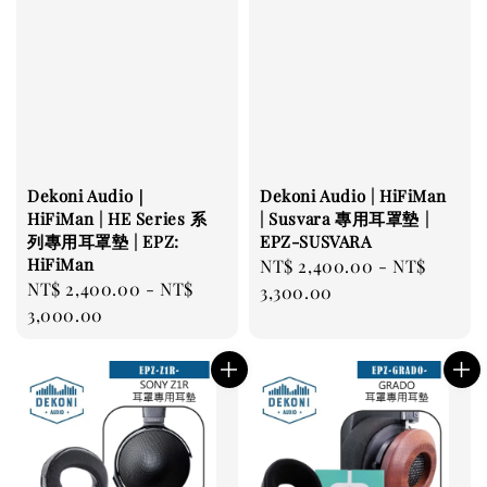
Dekoni Audio｜
Dekoni Audio | HiFiMan
HiFiMan | HE Series 系
| Susvara 專用耳罩墊 |
列專用耳罩墊 | EPZ:
EPZ-SUSVARA
HiFiMan
Regular
NT$ 2,400.00
-
NT$
Regular
NT$ 2,400.00
-
NT$
price
3,300.00
price
3,000.00