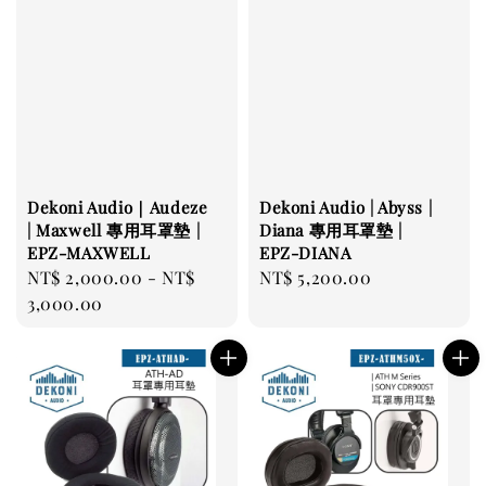
Dekoni Audio｜Audeze
Dekoni Audio | Abyss |
| Maxwell 專用耳罩墊 |
Diana 專用耳罩墊 |
EPZ-MAXWELL
EPZ-DIANA
Regular
NT$ 2,000.00
-
NT$
Regular
NT$ 5,200.00
price
3,000.00
price