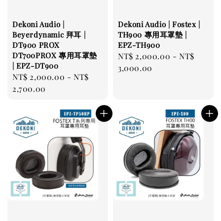
Dekoni Audio |
Dekoni Audio | Fostex |
Beyerdynamic 拜耳 |
TH900 專用耳罩墊 |
DT900 PROX
EPZ-TH900
DT700PROX 專用耳罩墊
Regular
NT$ 2,000.00
-
NT$
| EPZ-DT900
price
3,000.00
Regular
NT$ 2,000.00
-
NT$
price
2,700.00