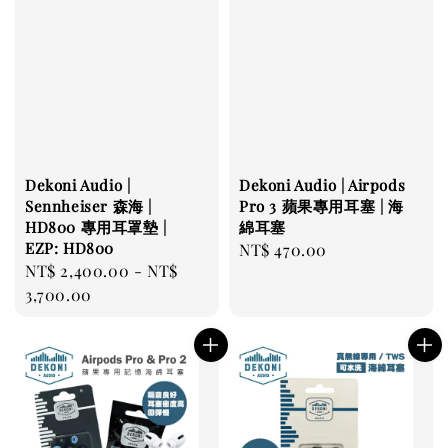
Dekoni Audio |
Dekoni Audio | Airpods
Sennheiser 森海 |
Pro 3 蘋果專用耳塞 | 海
HD800 專用耳罩墊 |
綿耳塞
EZP: HD800
Regular
NT$ 470.00
Regular
NT$ 2,400.00
-
NT$
price
price
3,700.00