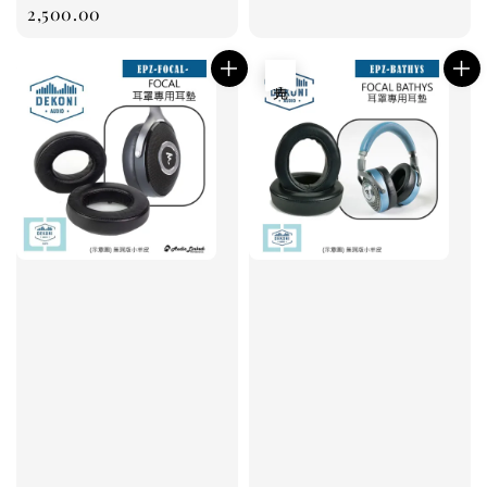
price
2,500.00
price
售完