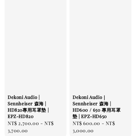
Dekoni Audio |
Dekoni Audio｜
Sennheiser 森海 |
Sennheiser 森海 |
HD820專用耳罩墊 |
HD600 / 650 專用耳罩
EPZ-HD820
墊 | EPZ-HD650
Regular
NT$ 2,700.00
-
NT$
Regular
NT$ 600.00
-
NT$
price
3,700.00
price
3,000.00