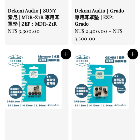
Dekoni Audio｜SONY
Dekoni Audio｜Grado
索尼 | MDR-Z1R 專用耳
專用耳罩墊 | EZP:
罩墊 | ZEP : MDR-Z1R
Grado
Regular
NT$ 3,300.00
Regular
NT$ 2,400.00
-
NT$
price
price
3,300.00