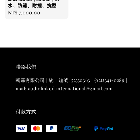
水、防鏽、耐撞、抗壓
Regular
NT$ 7,000.00
price
聯絡我們
鷗霖有限公司 | 統一編號: 52550363 | (02)2341-0289 |
mail: audiolinked.international@gmail.com
付款方式