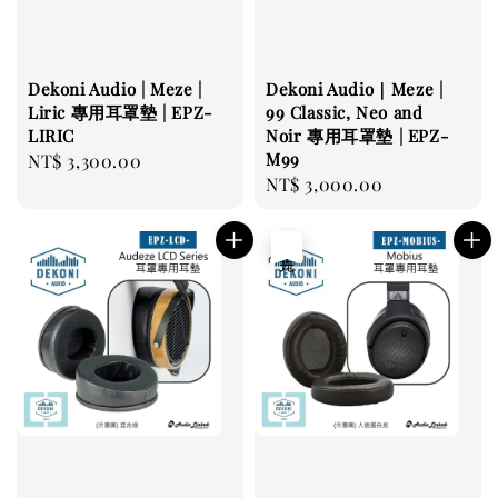
Dekoni Audio | Meze |
Dekoni Audio｜Meze |
Liric 專用耳罩墊 | EPZ-
99 Classic, Neo and
LIRIC
Noir 專用耳罩墊 | EPZ-
M99
Regular
NT$ 3,300.00
Regular
NT$ 3,000.00
price
price
售完