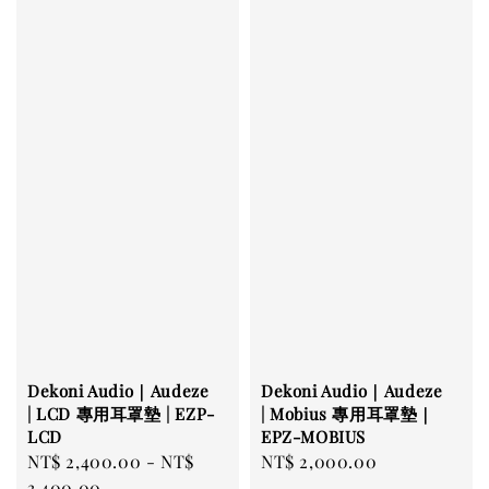
Dekoni Audio｜Audeze
Dekoni Audio｜Audeze
| LCD 專用耳罩墊 | EZP-
| Mobius 專用耳罩墊｜
LCD
EPZ-MOBIUS
Regular
NT$ 2,400.00
-
NT$
Regular
NT$ 2,000.00
price
3,400.00
price