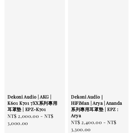
Dekoni Audio | AKG |
Dekoni Audio｜
K601 K701 7XX系列專用
HiFiMan | Arya | Ananda
耳罩墊 | EPZ-K701
系列專用耳罩墊 | EPZ :
Arya
Regular
NT$ 2,000.00
-
NT$
Regular
NT$ 2,400.00
-
NT$
price
3,000.00
price
3,300.00