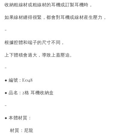
收納粗線材或粗線材的耳機或訂製耳機時，
如果線材纏得很緊，都會對耳機或線材産生壓力，
-
根據腔體和端子的尺寸不同，
上下體積會過大，導致上蓋壓迫。
-
● 編號 : E048
● 品名 : 2格 耳機收納盒
-
● 本體材質：
材質：尼龍