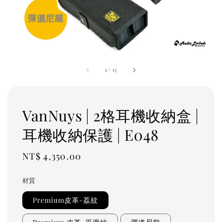
1
/
15
VanNuys | 2格耳機收納盒 |
耳機收納保護 | E048
Regular
NT$ 4,350.00
price
材質
Premium皮革-荔紋