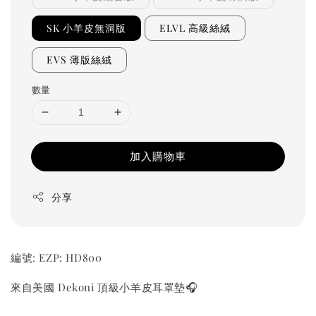
SK 小羊皮無洞版
ELVL 高級絲絨
EVS 薄版絲絨
數量
加入購物車
分享
編號: EZP: HD800
來自美國 Dekoni 頂級小羊皮耳罩墊🎧