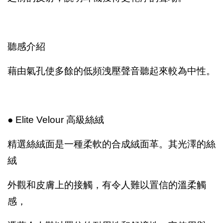
聽感介紹
藉由氣孔使多餘的低頻洩壓聲音聽起來較為中性。
● Elite Velour 高級絲絨
精選絲絨面是一種柔軟的合成絨面革。其光澤的絲
絨
外觀和皮膚上的接觸，有令人難以置信的溫柔觸
感，