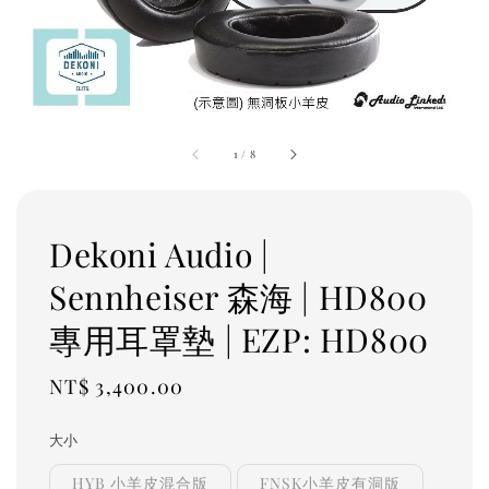
1
/
8
Dekoni Audio |
Sennheiser 森海 | HD800
專用耳罩墊 | EZP: HD800
Regular
NT$ 3,400.00
price
大小
HYB 小羊皮混合版
FNSK小羊皮有洞版