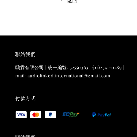
返回
聯絡我們
鷗霖有限公司 | 統一編號: 52550363 | (02)2341-0289 |
mail: audiolinked.international@gmail.com
付款方式