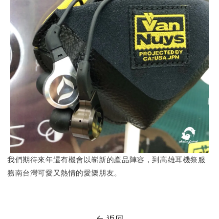
我們期待來年還有機會以嶄新的產品陣容，到高雄耳機祭服
務南台灣可愛又熱情的愛樂朋友。