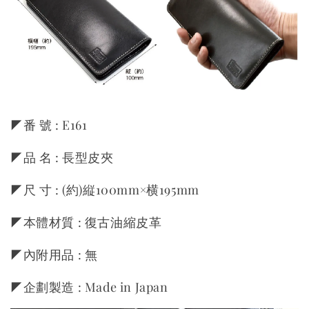
◤番 號 : E161
◤品 名 : 長型皮夾
◤尺 寸 : (約)縦100mm×横195mm
◤本體材質 : 復古油縮皮革
◤內附用品 : 無
◤企劃製造 : Made in Japan