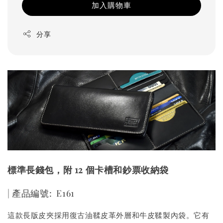
加入購物車
分享
標準長錢包，附 12 個卡槽和鈔票收納袋
| 產品編號: E161
這款長版皮夾採用復古油鞣皮革外層和牛皮鞣製內袋。它有