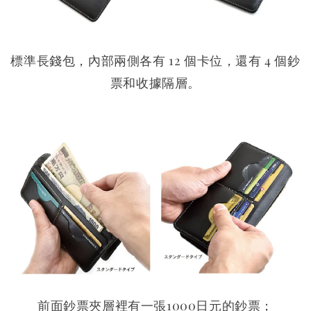
標準長錢包，內部兩側各有 12 個卡位，還有 4 個鈔
票和收據隔層。
前面鈔票夾層裡有一張1000日元的鈔票；