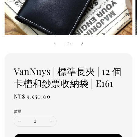
1
/
4
VanNuys | 標準長夾 | 12 個
卡槽和鈔票收納袋 | E161
Regular
NT$ 9,950.00
price
數量