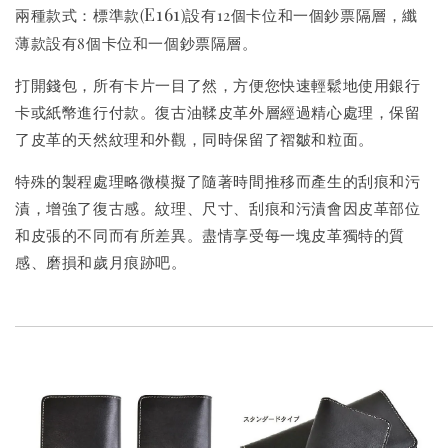
E161
兩種款式：標準款(
)設有12個卡位和一個鈔票隔層，纖
薄款設有8個卡位和一個鈔票隔層。
打開錢包，所有卡片一目了然，方便您快速輕鬆地使用銀行
卡或紙幣進行付款。復古油鞣皮革外層經過精心處理，保留
了皮革的天然紋理和外觀，同時保留了褶皺和粒面。
特殊的製程處理略微模擬了隨著時間推移而產生的刮痕和污
漬，增強了復古感。紋理、尺寸、刮痕和污漬會因皮革部位
和皮張的不同而有所差異。盡情享受每一塊皮革獨特的質
感、磨損和歲月痕跡吧。