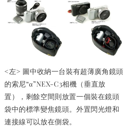
<左>
圖中收納一台裝有超薄廣角鏡頭
的索尼“α”NEX-C3相機（垂直放
置），剩餘空間則放置一個裝在鏡頭
袋中的標準變焦鏡頭。外置閃光燈和
連接線可以放在側袋。