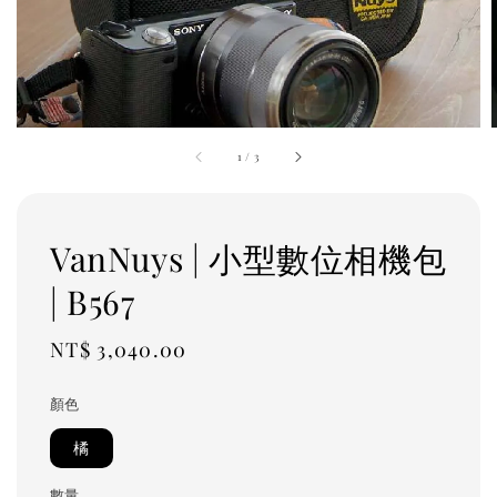
1
/
3
VanNuys | 小型數位相機包
| B567
Regular
NT$ 3,040.00
price
顏色
橘
數量