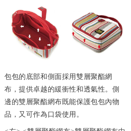
包包的底部和側面採用雙層聚酯網
布，提供卓越的緩衝性和透氣性。側
邊的雙層聚酯網布既能保護包包內物
品，又可作為口袋使用。
<左> <雙層聚酯網布>雙層聚酯網布由