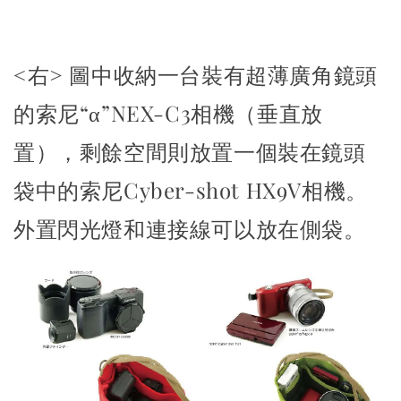
<右>
圖中收納一台裝有超薄廣角鏡頭
的索尼“α”NEX-C3相機（垂直放
置），剩餘空間則放置一個裝在鏡頭
袋中的索尼Cyber-shot HX9V相機。
外置閃光燈和連接線可以放在側袋。