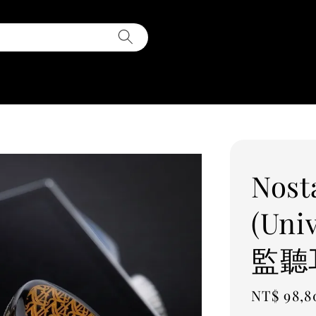
Nosta
(Uni
監聽
Regular
NT$ 98,8