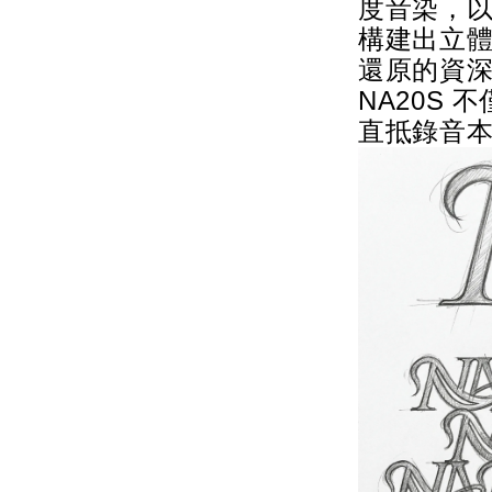
度音染，
構建出立
還原的資
NA20S
直抵錄音