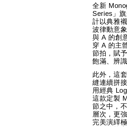
全新 Monog
Serie
計以典雅
波律動意象
與 A 的
穿 A 的
節拍，賦
飽滿、辨
此外，這
縫連續拼
用經典 Lo
這款定製 M
節之中，
層次，更
完美演繹