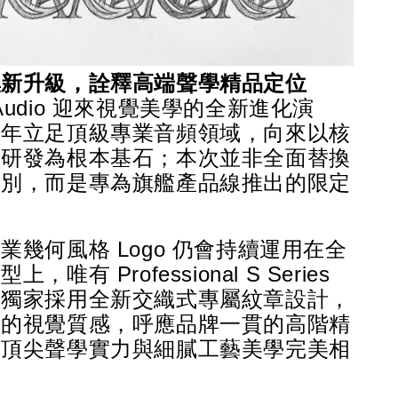
煥新升級，詮釋高端聲學精品定位
ia Audio 迎來視覺美學的全新進化演
長年立足頂級專業音頻領域，向來以核
術研發為根本基石；本次並非全面替換
識別，而是專為旗艦產品線推出的限定
。
業幾何風格 Logo 仍會持續運用在全
唯有 Professional S Series 
，獨家採用全新交織式專屬紋章設計，
緻的視覺質感，呼應品牌一貫的高階精
讓頂尖聲學實力與細膩工藝美學完美相