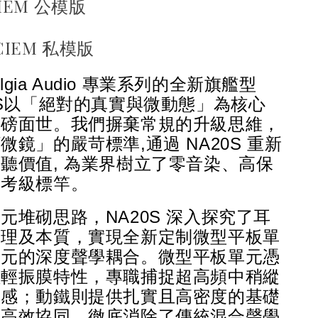
UIEM 公模版
 CIEM 私模版
algia Audio 專業系列的全新旗艦型
0S以「絕對的真實與微動態」為核心
重磅面世。我們摒棄常規的升級思維，
微鏡」的嚴苛標準,通過 NA20S 重新
聽價值, 為業界樹立了零音染、高保
參考級標竿。
元堆砌思路，NA20S 深入探究了耳
原理及本質，實現全新定制微型平板單
單元的深度聲學耦合。微型平板單元憑
極輕振膜特性，專職捕捉超高頻中稍縱
氣感；動鐵則提供扎實且高密度的基礎
者高效協同，徹底消除了傳統混合聲學