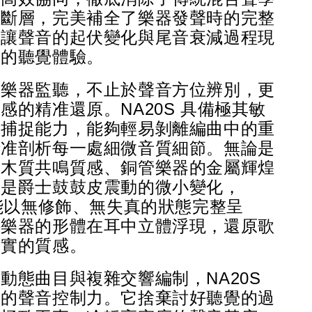
位斷層，完美補全了樂器發聲時的完整
，讓聲音的起伏變化與尾音衰減過程現
暢的聽覺體驗。
業樂器監聽，不止於聲音方位辨別，更
感的精准還原。NA20S 具備極其敏
態捕捉能力，能夠輕易剝離編曲中的重
精准剖析每一處細微音質細節。無論是
的木質共鳴質感、銅管樂器的金屬輝煌
或是爵士鼓鼓皮震動的微小變化，
都能以無修飾、無失真的狀態完整呈
件樂器的形體在耳中立體浮現，還原歌
真實的質感。
動態曲目與複雜交響編制，NA20S 
絕的聲音控制力。它捨棄討好聽覺的過