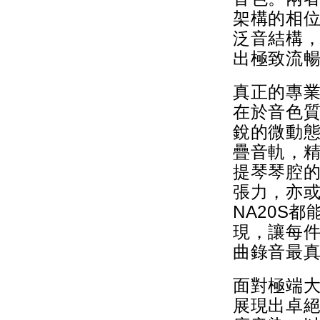
架構的相
泛音結構
出極致流
真正的專
在於音色質
銳的微動
疊音軌，
提琴琴腔
張力，亦
NA20S
現，讓每
曲錄音最
面對極端大
展現出卓