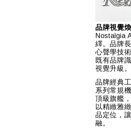
品牌視覺
Nostalg
繹。品牌
心聲學技
既有品牌
視覺升級
品牌經典工
系列常規機型上，
頂級旗艦
以精緻雅
品定位，
融。