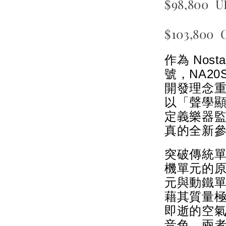
$98,800 
$103,800
作為 Nost
號，NA2
開發理念
以「聲學顯
定義樂器監
真的全新
突破傳統單
機單元的
元與動鐵
藉其質量
即逝的空
音色。兩