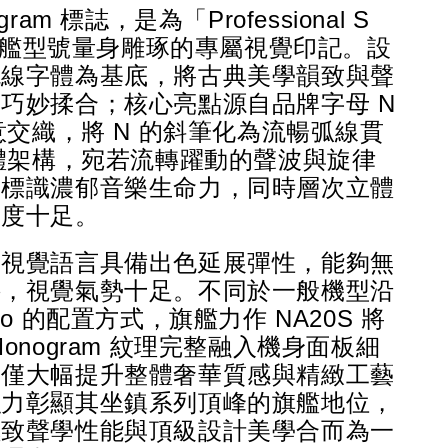
ram 標誌，是為「Professional S 
s」旗艦型號量身雕琢的專屬視覺印記。設
襯線字體為基底，將古典美學韻致與聲
巧妙揉合；核心亮點源自品牌字母 N 
創意交織，將 N 的斜筆化為流暢弧線貫
主體架構，宛若流轉躍動的聲波與旋律
予標識濃郁音樂生命力，同時層次立體
識度十足。
套視覺語言具備出色延展彈性，能夠無
接，視覺氣勢十足。不同於一般機型沿
go 的配置方式，旗艦力作 NA20S 將
onogram 紋理完整融入機身面板細
不僅大幅提升整體奢華質感與精緻工藝
強力彰顯其坐鎮系列頂峰的旗艦地位，
極致聲學性能與頂級設計美學合而為一