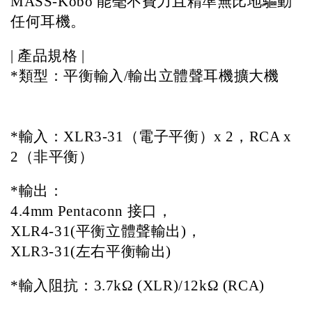
MASS-Kobo 能毫不費力且精準無比地驅動
任何耳機。   
| 
產品規格 | 
*類型：平衡輸入/輸出立體聲耳機擴大機     
*
輸入：XLR3-31（電子平衡）x 2，RCA x 
2（非平衡）
*
輸出：
4.4mm Pentaconn 接口，
XLR4-31(平衡立體聲輸出)，
XLR3-31(左右平衡輸出)
*
輸入阻抗：3.7kΩ (XLR)/12kΩ (RCA)         