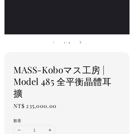
1
/
4
MASS-Koboマス工房 |
Model 485 全平衡晶體耳
擴
Regular
NT$ 235,000.00
price
數量