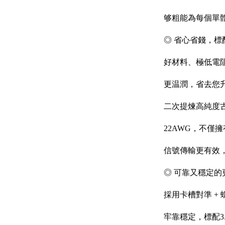
够粗能為每個單
◎ 省心省錢，標
好材料、極低電
更温潤，省去您
二次提煉高純度古河
22AWG，不僅
信號傳輸更有效
◎ 可靠又穩定的
採用卡槽對準 +
牢靠穩定，標配3.