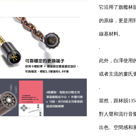
它沿用了旗艦林韻
的原線，更是用
線基材料。
.
此外，白澤使用
或者主流的婁氏
.
當然，跟林韻13
對人聲和流行音
出色、空間感和層