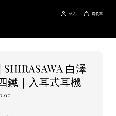
登入
購物車
 | SHIRASAWA 白澤
四鐵｜入耳式耳機
0.00