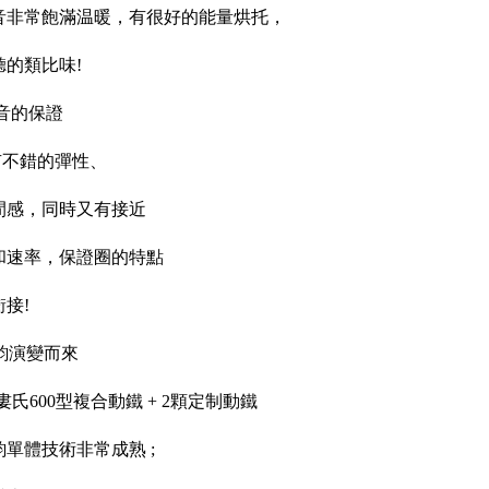
音非常飽滿温暖，有很好的能量烘托，
的類比味!
音的保證
具有不錯的彈性、
間感，同時又有接近
和速率，保證圈的特點
接!
林韵演變而來
2顆婁氏600型複合動鐵 + 2顆定制動鐵
韵單體技術非常成熟 ;