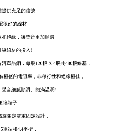
體提供充足的信號
配很好的線材
阻和絕緣，讓聲音更加順滑
升級線材的投入!
單晶銅，每股120根 X 4股共480根線基，
擁有極低的電阻率，非移行性和絕緣極佳，
，聲音細膩順滑、飽滿温潤!
更換端子
 螺旋鎖定雙重固定設計，
5單端和4.4平衡，