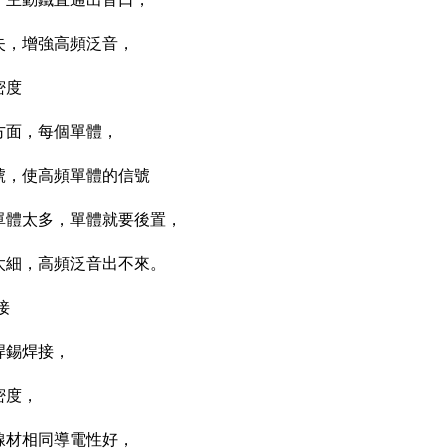
失，增強高頻泛音，
密度
方面，每個單體，
號，使高頻單體的信號
單體太多，單體就要後置，
太細，高頻泛音出不來。
接
焊錫焊接，
密度，
線材相同導電性好，