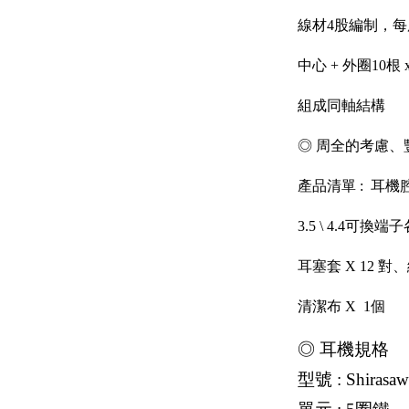
線材4股編制，每
中心 + 外圈10根
組成同軸結構
◎ 周全的考慮、
產品清單 : 耳機腔
3.5 \ 4.4可換
耳塞套 X 12 對
清潔布 X 1個
◎ 耳機規格
型號 : Shirasa