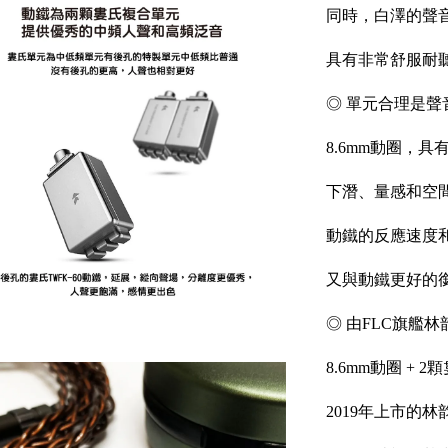
同時，白澤的聲
具有非常舒服耐聽
◎ 單元合理是聲
8.6mm動圈，
下潛、量感和空
動鐵的反應速度
又與動鐵更好的銜
◎ 由FLC旗艦
8.6mm動圈 + 
2019年上市的林