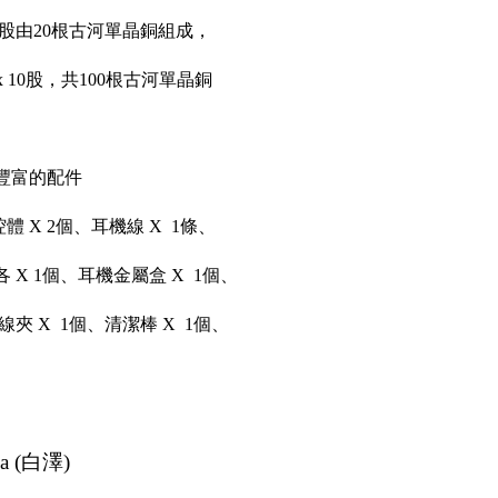
股由20根古河單晶銅組成，
 x 10股，共100根古河單晶銅
豐富的配件
體 X 2個、耳機線 X 1條、
端子各 X 1個、耳機金屬盒 X 1個、
、線夾 X 1個、清潔棒 X 1個、
wa (白澤)