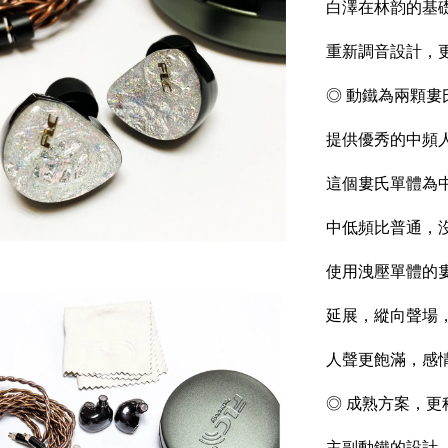
白澤在林韵的基
重新調音設計，
◎ 動鐵為兩顆婁
提供優秀的中頻
這個婁氏單體為
中低頻比普通，
使用洩壓單體的婁
延展，縱向聲場
人聲更飽滿，感
◎ 成熟方案，更
主副動鐵的設計