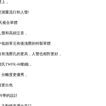
礎上，
更測重流行和人聲!
氏複合單體
人聲和高頻泛音，
中低頻單元有後洩壓的特製單體
沒有洩壓孔的更高，人聲也相對更好，
氏TWFK-60動鐵，
，分離度更優秀，
情更出色
科學的設計
，主動鐵直通出音口，