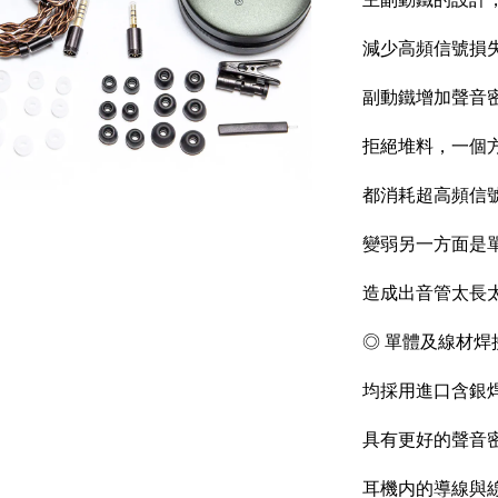
減少高頻信號損
副動鐵增加聲音
拒絕堆料，一個
都消耗超高頻信
變弱另一方面是
造成出音管太長
◎ 單體及線材焊
均採用進口含銀
具有更好的聲音
耳機内的導線與