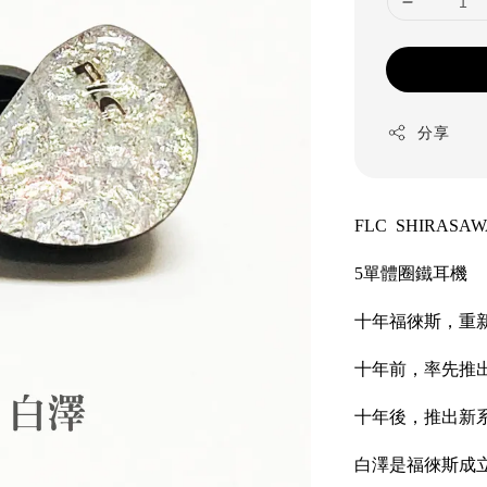
分享
FLC SHIRASA
5單體圈鐵耳機
十年福徠斯，重
十年前，率先推出3
十年後，推出新系
白澤是福徠斯成