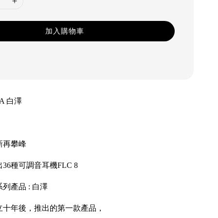
加入購物車
WA 白澤
新再攀峰
6種可調音耳機FLC 8
列產品 : 白澤
立十年後，推出的第一款產品，