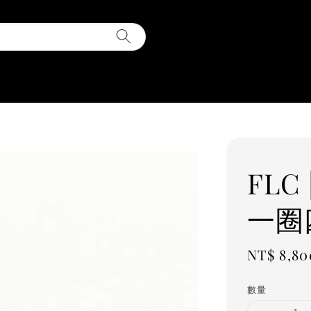
FLC
一圈
Regular
NT$ 8,80
price
數量