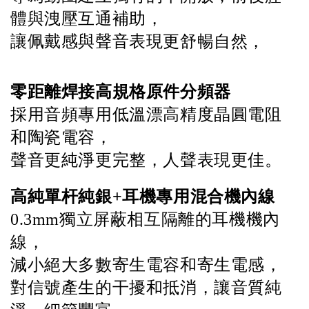
體與洩壓互通補助，
讓佩戴感與聲音表現更舒暢自然，
零距離焊接高規格原件分頻器
採用音頻專用低溫漂高精度晶圓電阻
和陶瓷電容，
聲音更純淨更完整，人聲表現更佳。
高純單杆純銀+耳機專用混合機內線
0.3mm獨立屏蔽相互隔離的耳機機內
線，
減小絕大多數寄生電容和寄生電感，
對信號產生的干擾和抵消，讓音質純