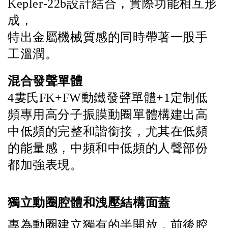
Kepler-22b設計結合，實際功能相互形
成，
特出金屬機械質感的同時帶著一股手
工溫潤。
混合發聲單體
4
婁氏
FK+FW
動鐵發聲單體
+1
定制低
頻專用高分子振膜動圈單體構建出高
中低頻的完整和諧銜接，尤其在低頻
的能量感，中頻和中低頻的人聲部份
都加強表現。
獨立動圈腔體和洩壓結構面蓋 
專為動圈建立獨有的半開放，前後腔