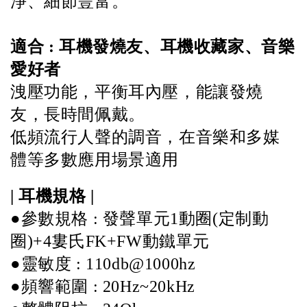
淨、細節豐富。
適合 : 耳機發燒友、耳機收藏家、音樂
愛好者 
洩壓功能，平衡耳內壓，能讓發燒
友，長時間佩戴。 
低頻流行人聲的調音，在音樂和多媒
體等多數應用場景適用
| 耳機規格 |  
●參數規格 : 發聲單元1動圈(定制動
圈)+4婁氏FK+FW動鐵單元 
●靈敏度 : 110db@1000hz 
●頻響範圍 : 20Hz~20kHz 