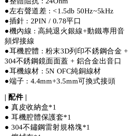
●整體阻抗 : 24Ohm 
●左右聲道差 : <1.5db 50Hz~5kHz 
●插針 : 2PIN / 0.78平口 
●機內線 : 高純退火銀線+動鐵專用音
頻焊接線 
●耳機腔體 : 粉末3D列印不銹鋼合金 + 
304不銹鋼鏡面面蓋 + 鋁合金出音口
●耳機線材 : 5N OFC純銅線材 
●端子 : 4.4mm+3.5mm可換式接頭 
| 配件 | 
● 真皮收納盒*1 
● 耳機腔體保護套*1 
● 304不鏽鋼雷射規格塊*1 