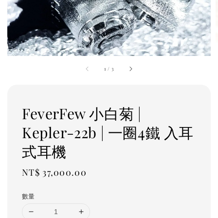
1
/
3
FeverFew 小白菊 |
Kepler-22b | 一圈4鐵 入耳
式耳機
Regular
NT$ 37,000.00
price
數量