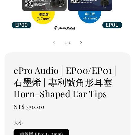
1
/
8
ePro Audio | EP00/EP01 |
石墨烯 | 專利號角形耳塞
Horn-Shaped Ear Tips
Regular
NT$ 350.00
price
大小
粗管版 EP01 (4.7mm)