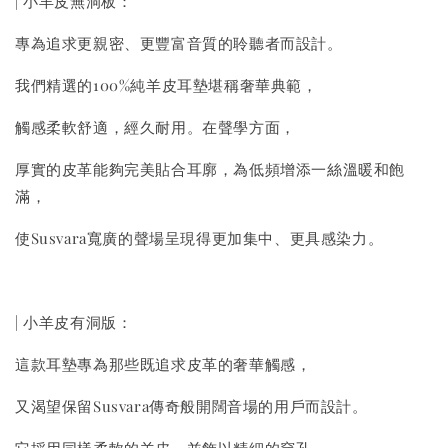
| 小羊皮無洞板：
專為追求更親密、更豐富音質的聆聽者而設計。
我們精選的100%純羊皮耳墊堪稱奢華典範，
觸感柔軟舒適，經久耐用。在聲學方面，
厚實的皮革能夠完美貼合耳廓，為低頻增添一絲溫暖和飽
滿，
使Susvara寬廣的聲場呈現得更加集中、更具感染力。
| 小羊皮有洞版：
這款耳墊專為那些既追求皮革的奢華觸感，
又渴望保留Susvara傳奇般開闊音場的用戶而設計。
它採用同樣柔軟的羊皮，並飾以精細的穿孔，