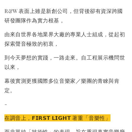
R&W 表面上雖是新創公司，但背後卻有資深跨國
研發團隊作為實力根基，
由來自世界各地業界大廠的專業人士組成，從起初
探索聲音極致的初衷，
到今天夢想的實踐，一路走來。自工程展示機問世
以來，
幕後實測更獲國際多位音樂家／樂團的青睞與肯
定。
-
在調音上，𝗙𝗜𝗥𝗦𝗧 𝗟𝗜𝗚𝗛𝗧 著重「音樂性」
而非單純「技術性」的表現，旨在重現真實音樂廳