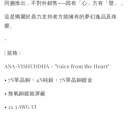
同捆推出，不對外銷售──因有「心」方有「聲」，
這是獨屬於鼎力支持者方能擁有的夢幻逸品及殊
榮。
-
| 規格：
ANA-VISHUDDHA - "Voice from the Heart"
• 7N單晶銅 + 4N純銀 + 7N單晶銅鍍金
• 無氧銅鍍銀屏蔽
• 21.3 AWG Ul