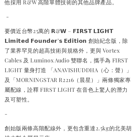
他採用 R&W 高階單體技術的其他品牌產品。
-
要價近台幣25萬的 𝗥&𝗪 – 𝗙𝗜𝗥𝗦𝗧 𝗟𝗜𝗚𝗛𝗧
𝗟𝗶𝗺𝗶𝘁𝗲𝗱 𝗙𝗼𝘂𝗻𝗱𝗲𝗿’𝘀 𝗘𝗱𝗶𝘁𝗶𝗼𝗻 創始紀念版，除
了業界罕見的超高技術與規格外，更與 Vortex
Cables 及 Luminox Audio 雙聯名，攜手為 FIRST
LIGHT 量身打造 「ANAVISHUDDHA（心：聲）」
及「MORNINGSTAR R2216（晨星）」兩條獨家專
屬配線，詮釋 FIRST LIGHT 在音色上驚人的潛力
及可塑性。
-
創始版兩條高階配線外，更包含重達2.5kg的北美胡