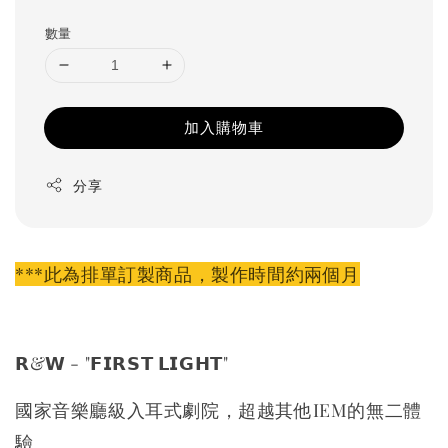
price
數量
加入購物車
分享
***此為排單訂製商品，製作時間約兩個月
𝗥&𝗪 - "𝗙𝗜𝗥𝗦𝗧 𝗟𝗜𝗚𝗛𝗧"
國家音樂廳級入耳式劇院，超越其他IEM的無二體
驗