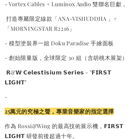
- Vortex Cables + Luminox Audio 雙聯名巨獻，
打造專屬限定線款「ANA-VISHUDDHA 」+
「MORNINGSTAR R2216」
- 模型塗裝界一姐 Doku Paradise 手繪面板
- 創始限量版，全球限定 30 組（含胡桃木展架）
𝗥&𝗪 𝗖𝗲𝗹𝗲𝘀𝘁𝗶𝘀𝗶𝘂𝗺 𝗦𝗲𝗿𝗶𝗲𝘀 - "𝗙𝗜𝗥𝗦𝗧
𝗟𝗜𝗚𝗛𝗧"
-
25萬元的究極之聲，專業音樂家的指定選擇
作為 Rossi&Wing 的最高技術展示機，𝗙𝗜𝗥𝗦𝗧
𝗟𝗜𝗚𝗛𝗧 研發前後超過十年。