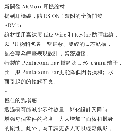
新開發 ARM011 耳機線材
提到耳機線，隨 RS ONE 隨附的全新開發
ARM011，
線材採用高純度 Litz Wire 和 Kevlar 防彈纖維，
以 PU 物料包裹，雙屏蔽、雙絞的 4 芯結構，
配合專為舞臺表現設計，緊密連接、
特製的 Pentaconn Ear 插頭及 L 形 3.5mm 端子，
比一般 Pentaconn Ear更能降低因磨損和汗水
而引起的的接觸不良。
-
極佳的臨場感
透過盡可能減少零件數量，簡化設計又同時
增強每個零件的強度，大大增加了面板和機身
的剛性。此外，為了讓更多人可以輕鬆佩戴，