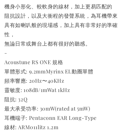
機身小形化、較軟身的線材，加上更易匹配的
阻抗設計，以及大衝程的發聲系統，為耳機帶來
具有如喇叭般的現場感，加上具有非常好的準確
性，
無論日常或舞台上都有很好的聽感。
-
Acoustune RS ONE 規格
單體形式: 9.2mmMyrinx EL動圈單體
頻率響應: 20Hz〜40KHz
靈敏度: 108dB/1mWat 1kHz
阻抗: 32Q
最大承受功率: 30mW(rated at 5mW)
耳機端子: Pentaconn EAR Long-Type
線材: ARM011litz 1.2m