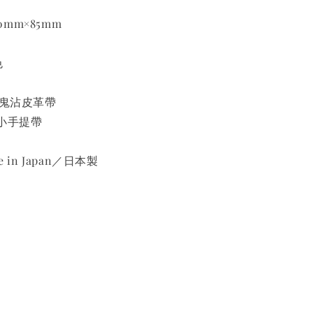
0mm×85mm
色
魔鬼沾皮革帶
提帶
 in Japan／日本製