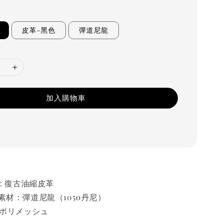
皮革-黑色
彈道尼龍
加入購物車
 : 復古油縮皮革
素材：彈道尼龍（1050丹尼）
Wポリメッシュ