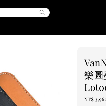
VanN
樂圖
Loto
Regular
NT$ 3,96