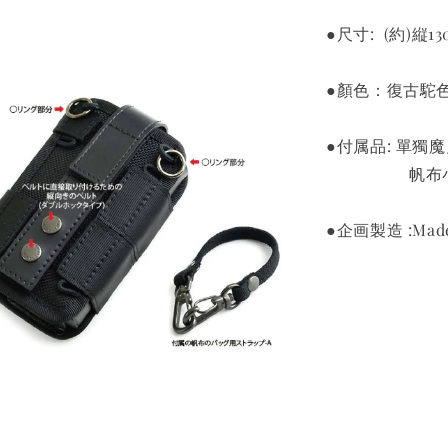
●尺寸: (約)縦13
●顏色：復古駝
●付属品: 單獨
帆布小手
●企画製造 :Made