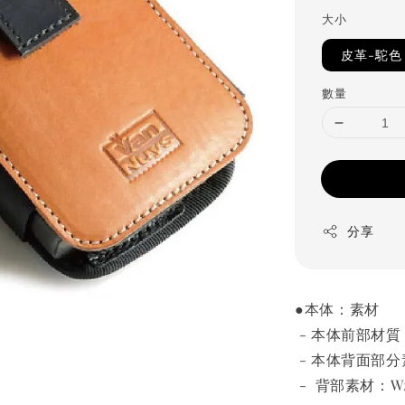
price
大小
皮革-駝色
數量
分享
●本体：素材
- 本体前部材質
- 本体背面部分
- 背部素材：