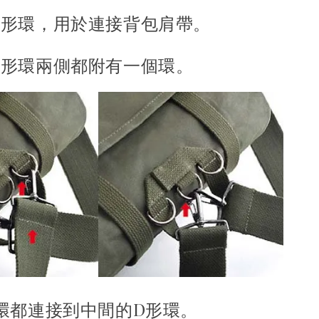
D形環，用於連接背包肩帶。
D形環兩側都附有一個環。
環都連接到中間的D形環。