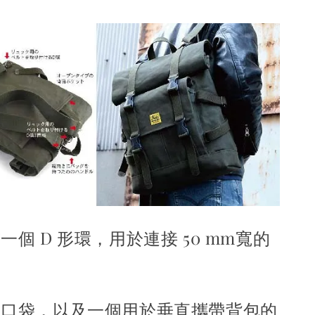
個 D 形環，用於連接 50 mm寬的
式口袋，以及一個用於垂直攜帶背包的