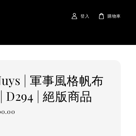
登入
購物車
Nuys | 軍事風格帆布
| D294 | 絕版商品
00.00