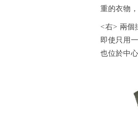
重的衣物
<右>
兩個
即使只用
也位於中