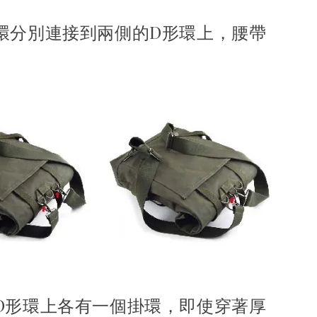
環分別連接到兩側的D形環上，腰帶
。
D形環上各有一個掛環，即使穿著厚