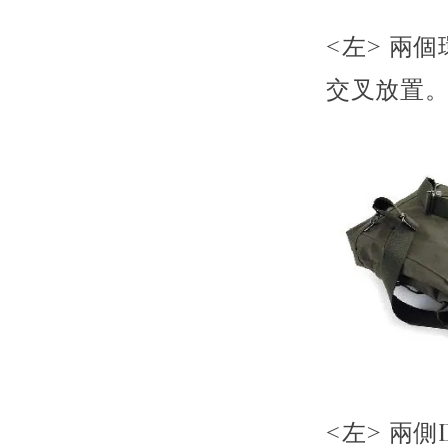
<左>
兩個
交叉放置
<左>
兩側