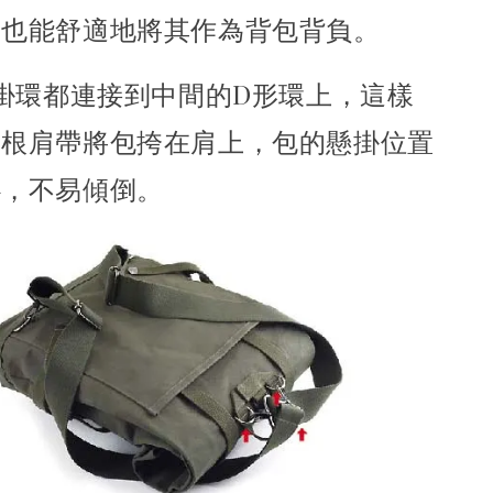
，也能舒適地將其作為背包背負。
掛環都連接到中間的D形環上，這樣
一根肩帶將包挎在肩上，包的懸掛位置
心，不易傾倒。