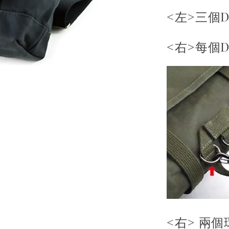
<左>三個
<右>每個
<右>
兩個