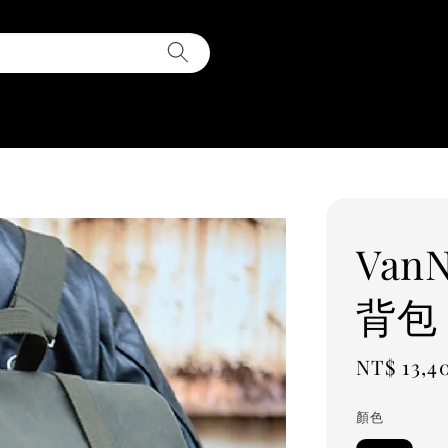
Van
背包 
Regular
NT$ 13,4
price
顏色