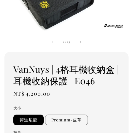
1
/
13
VanNuys | 4格耳機收納盒 |
耳機收納保護 | E046
Regular
NT$ 4,200.00
price
大小
彈道尼龍
Premium-皮革
數量