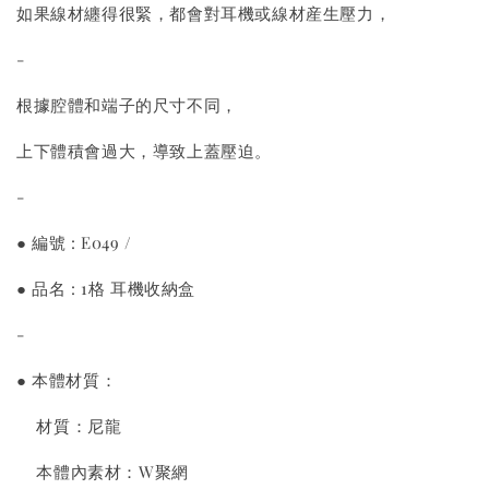
如果線材纏得很緊，都會對耳機或線材産生壓力，
-
根據腔體和端子的尺寸不同，
上下體積會過大，導致上蓋壓迫。
-
● 編號 : E049 /
● 品名 : 1格 耳機收納盒
-
● 本體材質：
材質：尼龍
本體內素材：W聚網