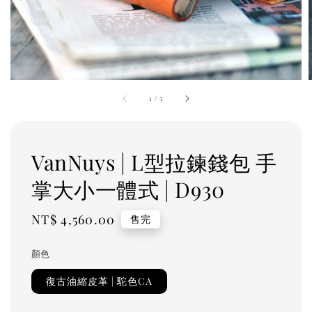
1
/
5
VanNuys | L型拉鍊錢包 手
掌大小一體式 | D930
Regular
NT$ 4,560.00
售完
price
顏色
復古油縮皮革 | 駝色CA