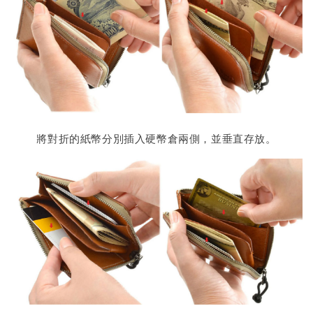
將對折的紙幣分別插入硬幣倉兩側，並垂直存放。