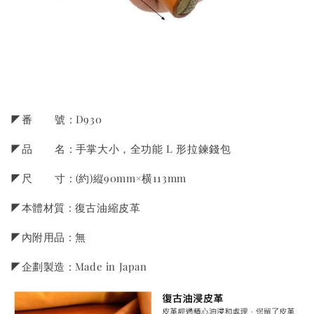
◤番 號 : D930
◤品 名 : 手掌大小，全功能 L 形拉鍊錢包
◤尺 寸 : (約)縦90mm×横113mm
◤本體材質 : 復古油縮皮革
◤內附用品 : 無
◤企劃製造 : Made in Japan