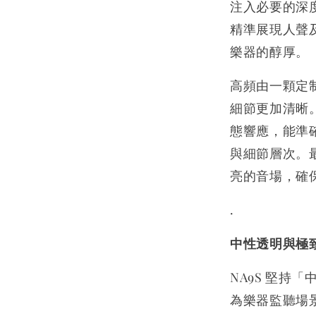
注入必要的深
精準展現人聲
樂器的醇厚。
高頻由一顆定
細節更加清晰
態響應，能準
與細節層次。
亮的音場，確
.
中性透明與極
NA9S 堅持
為樂器監聽場