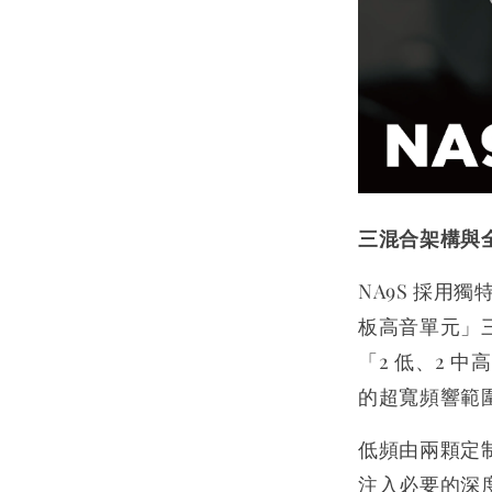
三混合架構與
NA9S 採用獨
板高音單元」三
「2 低、2 中高
的超寬頻響範
低頻由兩顆定
注入必要的深