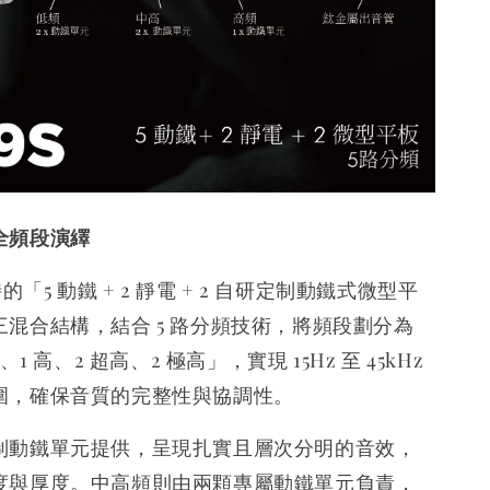
全頻段演繹
特的「5 動鐵 + 2 靜電 + 2 自研定制動鐵式微型平
混合結構，結合 5 路分頻技術，將頻段劃分為
、1 高、2 超高、2 極高」，實現 15Hz 至 45kHz
圍，確保音質的完整性與協調性。
制動鐵單元提供，呈現扎實且層次分明的音效，
度與厚度。中高頻則由兩顆專屬動鐵單元負責，