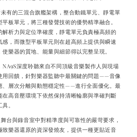
前所未有的三混合旗艦架構，整合動鐵單元、靜電單
型平板單元，將三種發聲技術的優勢精準融合。
的解析力與定位準確度，靜電單元負責極高頻的
氣感，而微型平板單元則在超高頻上提供與瞬速
，使樂器的質地、能量與細節得以完整呈現。
，NA9S深度聆聽來自不同頂級音樂製作人與現場
使用回饋，針對樂器監聽中最關鍵的問題——音像
應、層次分離與動態穩定性——進行全面優化。最
能在高音壓環境下依然保持清晰輪廓與準確判斷
工具。
滿足舞台與錄音室中對精準度與可靠性的嚴苛要求，
極致樂器還原的資深發燒友，提供一種更貼近音