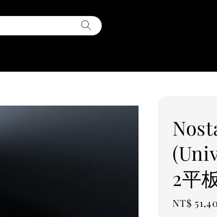
Nost
(Uni
2平
Regular
NT$ 51,4