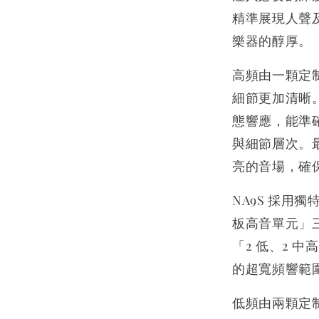
精準展現人聲
樂器的醇厚。
高頻由一顆定
細節更加清晰
態響應，能準
與細節層次。
亮的音場，確
NA9S 採用獨
板高音單元」三
「2 低、2 中高
的超寬頻響範
低頻由兩顆定