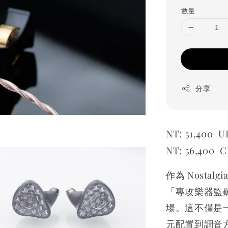
price
數量
分享
NT: 51,400
NT:
56,400
作為 Nostal
「專攻樂器監
場。這不僅是
元配置到調音