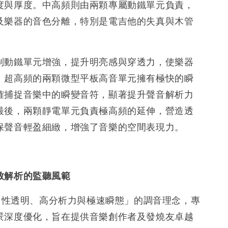
度與厚度。中高頻則由兩顆專屬動鐵單元負責，
及樂器的音色分離，特別是電吉他的失真與木管
制動鐵單元增強，提升明亮感與穿透力，使樂器
。超高頻的兩顆微型平板高音單元擁有極快的瞬
確捕捉音樂中的瞬變音符，顯著提升聲音解析力
最後，兩顆靜電單元負責極高頻的延伸，營造透
保聲音輕盈細緻，增強了音樂的空間表現力。
致解析的監聽風範
「中性透明、高分析力與極速瞬態」的調音理念，專
景深度優化，旨在提供音樂創作者及發燒友卓越