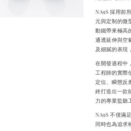
NA9S 採用
元與定制的微
動鐵帶來極高
通透延伸與空
及細膩的表現
在開發過程中
工程師的實際
定位、瞬態反
終打造出一款
力的專業監聽
NA9S 不僅
同時也為追求