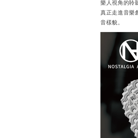
樂人視角的聆
真正走進音樂
音樣貌。