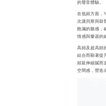
的聲音體驗。
在低頻方面，N
次讓貝斯與鼓
飽滿的聽感，
情感與樂器的
高頻及超高頻
結合而顯著提
頻延伸細膩而
空間感，營造