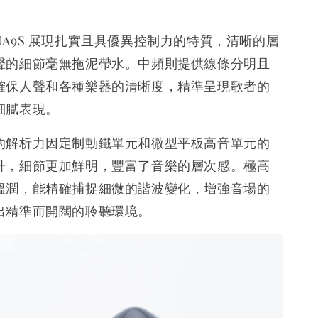
A9S 展現扎實且具優異控制力的特質，清晰的層
聲的細節毫無拖泥帶水。中頻則提供線條分明且
確保人聲和各種樂器的清晰度，精準呈現歌者的
細膩表現。
的解析力因定制動鐵單元和微型平板高音單元的
升，細節更加鮮明，豐富了音樂的層次感。極高
溫潤，能精確捕捉細微的諧波變化，增強音場的
出精準而開闊的聆聽環境。