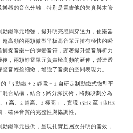
及樂器的音色分離，特別是電吉他的失真與木管
制動鐵單元增強，提升明亮感與穿透力，使樂器
。超高頻的兩顆微型平板高音單元擁有極快的瞬
確捕捉音樂中的瞬變音符，顯著提升聲音解析力
最後，兩顆靜電單元負責極高頻的延伸，營造透
保聲音輕盈細緻，增強了音樂的空間表現力。
特的「5 動鐵 + 2 靜電 + 2 自研定制動鐵式微型平
混合結構，結合 5 路分頻技術，將頻段劃分為
、1 高、2 超高、2 極高」，實現 15Hz 至 45kHz
圍，確保音質的完整性與協調性。
制動鐵單元提供，呈現扎實且層次分明的音效，