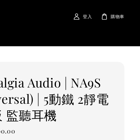
登入
購物車
algia Audio | NA9S
versal) | 5動鐵 2靜電
板 監聽耳機
00.00