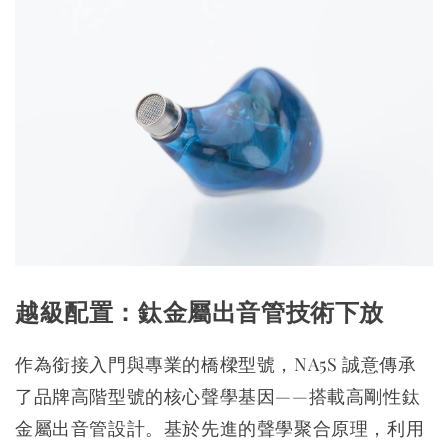
越級配置：鈦金屬出音管技術下放
作為銜接入門與專業的橋樑型號，NA5S 誠意傳承
了品牌高階型號的核心聲學基因——搭載高剛性鈦
金屬出音管設計。基於先進的聲學聚合原理，利用