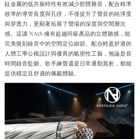
鈦金屬的低共振特性有效減少腔體雜音，配合精準
校準的導管長度與孔徑，不僅提升了聲音的純淨度
與穿透力，更顯著拓展了聲場的深度與空間層次
感。這讓 NA5S 擁有超越同級產品的立體聽感，能
完美復刻錄音中的空間定位細節。配合輕盈舒適的
人體工學公模設計與優異的氣密性工藝，無論是長
時間錄音監聽、歌手練聲還是日常通勤賞析，都能
提供穩定且舒適的佩戴體驗。