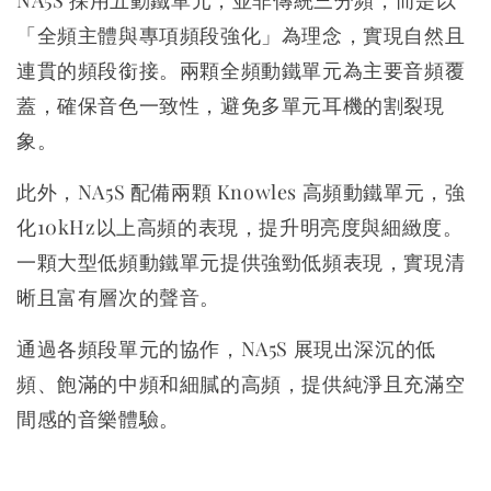
「全頻主體與專項頻段強化」為理念，實現自然且
連貫的頻段銜接。兩顆全頻動鐵單元為主要音頻覆
蓋，確保音色一致性，避免多單元耳機的割裂現
象。
此外，NA5S 配備兩顆 Knowles 高頻動鐵單元，強
化10kHz以上高頻的表現，提升明亮度與細緻度。
一顆大型低頻動鐵單元提供強勁低頻表現，實現清
晰且富有層次的聲音。
通過各頻段單元的協作，NA5S 展現出深沉的低
頻、飽滿的中頻和細膩的高頻，提供純淨且充滿空
間感的音樂體驗。