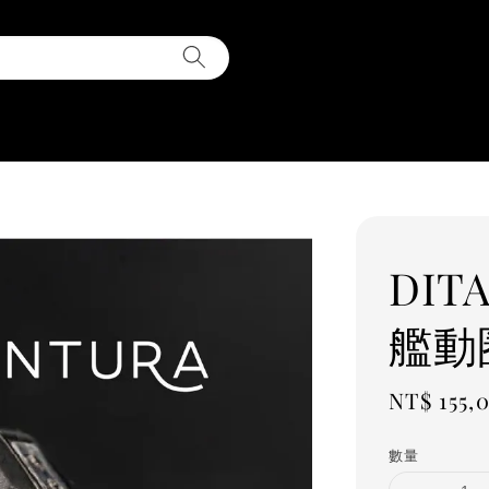
DITA
艦動
Regular
NT$ 155,
price
數量