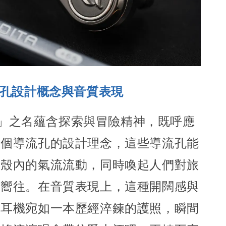
流孔設計概念與音質表現
ura」之名蘊含探索與冒險精神，既呼應
四個導流孔的設計理念，這些導流孔能
機殼內
的氣流流動，同時喚起人們對旅
的嚮往。
在音質表現上，這種開闊感與
使耳機宛如一本歷經淬鍊的護照，
瞬間