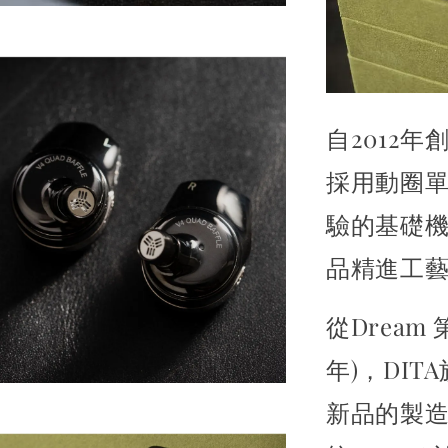
自2012年
採用動圈單
驗的基礎
品精進工
從Dream 
年)，
DI
新品的製