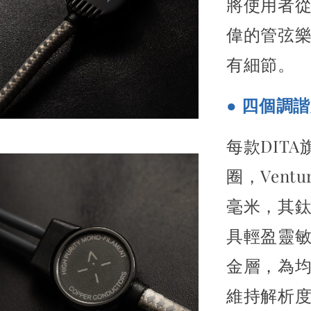
將使用者
偉的管弦
有細節。
● 四個調
每款DIT
圈，Vent
毫米，其
具輕盈靈
金層，為
維持解析