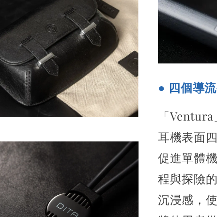
● 四個導
「Vent
耳機表面
促進單體
程與探險
沉浸感，