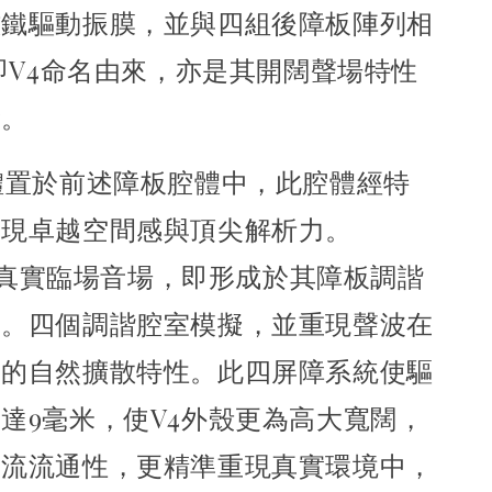
磁鐵驅動振膜，並與四組後障板陣列相
即V4命名由來，
亦是其開闊聲場特性
素。
體置於前述障板腔體中，此腔體經特
實現卓越空間感與頂尖解析力。
ra的真實臨場音場，即形成於其障板調諧
內。
四個調諧腔室模擬，並重現聲波在
中的自然擴散特性。
此四屏障系統使驅
達9毫米，使V4外殼更為高大寬闊，
氣流流通性，更精準重現真實環境中，