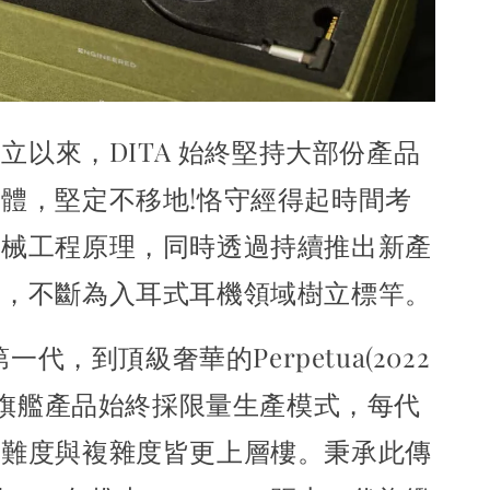
創立以來，DITA 始終堅持大部份產品
體，堅定不移地!
恪守經得起時間考
機械工程原理，
同時透過持續推出新產
藝，不斷為入耳式耳機領域樹立標竿。
第一代，到頂級奢華的Perpetua(2022
TA旗艦產品始終採限量生產模式，每代
造難度
與複雜度皆更上層樓。
秉承此傳