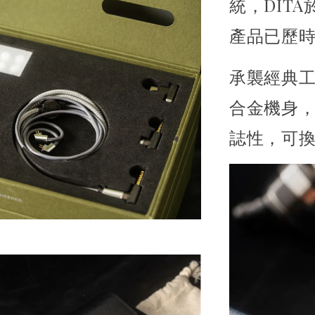
統，DITA
產品已歷
承襲經典工
合金機身
誌性，可換式