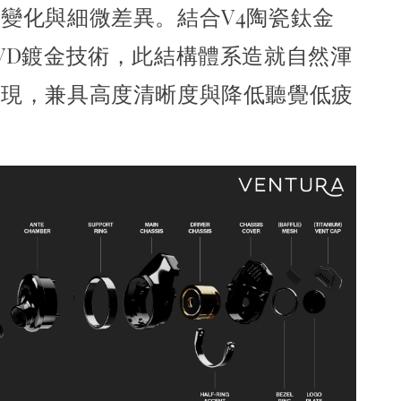
速變化與細微差異。
結合V4陶瓷鈦金
VD鍍金技術，此結構體系
造就自然渾
表現，兼具高度清晰度與降低聽覺低疲