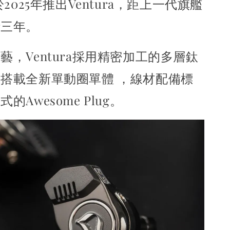
於2025年推出Ventura，距上一代旗艦
時三年。
藝，Ventura採用精密加工的多層鈦
，
搭載全新單動圈單體 ，線材配備標
的Awesome Plug。