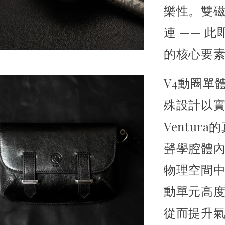
樂性。
雙
連 —— 此
的核心要
V4動圈單
殊設計
以
Ventu
聲學腔體
物理空間
動單元高度
從而提升