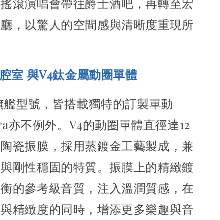
從搖滾演唱會帶往爵士酒吧，再轉至宏
樂廳，
以驚人的空間感與清晰度重現所
諧腔室 與V4鈦金屬動圈單體
A旗艦型號，皆搭載獨特的訂製單動
ura亦不例外。
V4的動圈單體直徑達12
鈦陶瓷振膜，採用蒸鍍金工藝製成，
兼
敏與剛性穩固的特質。
振膜上的精緻鍍
均衡的參考級音質，注入溫潤質感，
在
度與精緻度的同時，增添更多樂趣與音