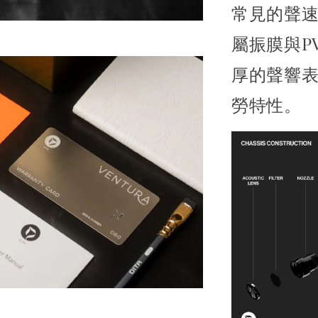
常見的聲
屬振膜與P
厚的聲響
勞特性。